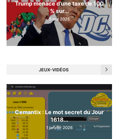
Trump menace d’une taxe de 100
% sur...
5 mai 2025
JEUX-VIDÉOS
Cemantix : Le mot secret du Jour
1618...
1 janvier 2026