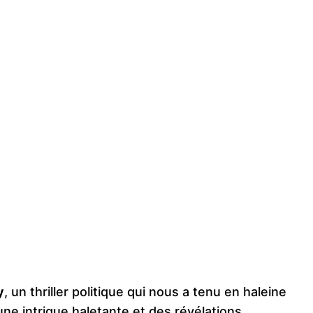
y
, un thriller politique qui nous a tenu en haleine
 une intrigue haletante et des révélations