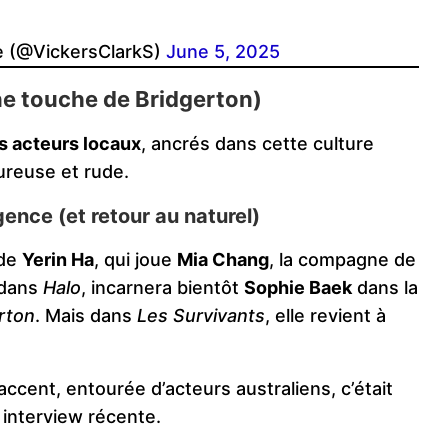
e (@VickersClarkS)
June 5, 2025
ne touche de Bridgerton)
s acteurs locaux
, ancrés dans cette culture
eureuse et rude.
égence (et retour au naturel)
 de
Yerin Ha
, qui joue
Mia Chang
, la compagne de
 dans
Halo
, incarnera bientôt
Sophie Baek
dans la
rton
. Mais dans
Les Survivants
, elle revient à
cent, entourée d’acteurs australiens, c’était
 interview récente.