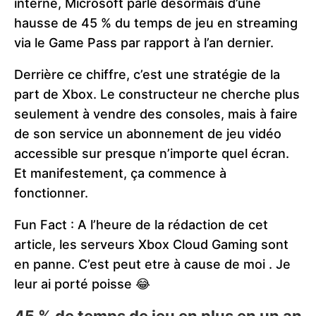
interne, Microsoft parle désormais d’une
hausse de 45 % du temps de jeu en streaming
via le Game Pass par rapport à l’an dernier.
Derrière ce chiffre, c’est une stratégie de la
part de Xbox. Le constructeur ne cherche plus
seulement à vendre des consoles, mais à faire
de son service un abonnement de jeu vidéo
accessible sur presque n’importe quel écran.
Et manifestement, ça commence à
fonctionner.
Fun Fact : A l’heure de la rédaction de cet
article, les serveurs Xbox Cloud Gaming sont
en panne. C’est peut etre à cause de moi . Je
leur ai porté poisse 😂