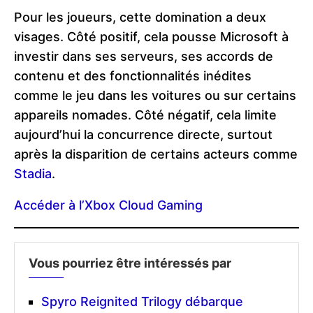
Pour les joueurs, cette domination a deux
visages. Côté positif, cela pousse Microsoft à
investir dans ses serveurs, ses accords de
contenu et des fonctionnalités inédites
comme le jeu dans les voitures ou sur certains
appareils nomades. Côté négatif, cela limite
aujourd’hui la concurrence directe, surtout
après la disparition de certains acteurs comme
Stadia
.
Accéder à l’Xbox Cloud Gaming
Vous pourriez être intéressés par
Spyro Reignited Trilogy débarque