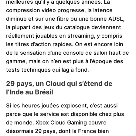
meilleures qu’il y a quelques années. La
compression vidéo progresse, la latence
diminue et sur une fibre ou une bonne ADSL,
la plupart des jeux du catalogue deviennent
réellement jouables en streaming, y compris
les titres d’action rapides. On est encore loin
de la sensation d’une console de salon haut de
gamme, mais on n’en est plus à l’époque des
tests techniques qui lag à fond.
29 pays, un Cloud qui s’étend de
l’Inde au Brésil
Si les heures jouées explosent, c’est aussi
parce que le service est disponible chez plus
de monde. Xbox Cloud Gaming couvre
désormais 29 pays, dont la France bien