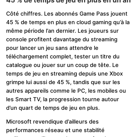
45 % de temps de jeu en plus en un an
Côté chiffres. Les abonnés Game Pass jouent
45 % de temps en plus en cloud gaming qu’à la
même période l’an dernier. Les joueurs sur
console profitent davantage du streaming
pour lancer un jeu sans attendre le
téléchargement complet, tester un titre du
catalogue ou jouer sur un coup de tête. Le
temps de jeu en streaming depuis une Xbox
grimpe lui aussi de 45 %, tandis que sur les
autres appareils comme le PC, les mobiles ou
les Smart TV, la progression tourne autour
d’un quart de temps de jeu en plus.
Microsoft revendique d’ailleurs des
performances réseau et une stabilité