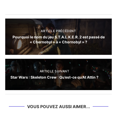
ARTICLE PRÉCÈDENT
Pourquoi le nom du jeu S.T.A.L.K.E.R. 2 est passé de
« Chernobyl » à « Chornobyl » ?
ARTICLE SUIVANT
Star Wars : Skeleton Crew : Qu’est-ce qu’At Attin ?
VOUS POUVEZ AUSSI AIMER...